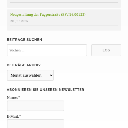
Neugestaltung der Fuggerstraße (BSV/26/00123)
20. Juli 2026
BEITRÄGE SUCHEN
BEITRÄGE ARCHIV
B
e
i
ABONNIEREN SIE UNSEREN NEWSLETTER
t
Name:*
r
ä
g
E-Mail:*
e
A