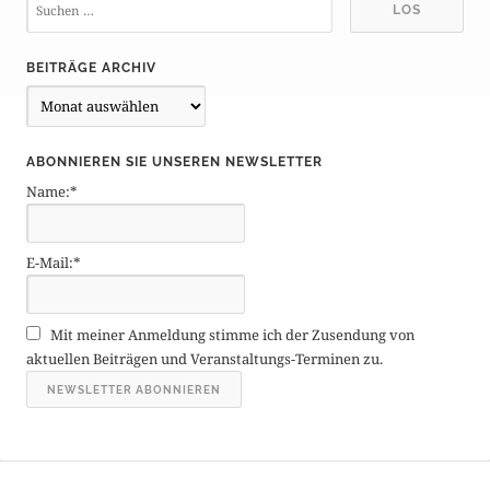
BEITRÄGE ARCHIV
B
e
i
ABONNIEREN SIE UNSEREN NEWSLETTER
t
Name:*
r
ä
g
E-Mail:*
e
A
r
Mit meiner Anmeldung stimme ich der Zusendung von
c
aktuellen Beiträgen und Veranstaltungs-Terminen zu.
h
i
v