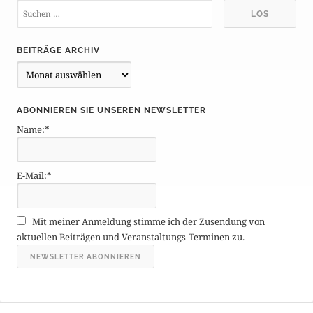
BEITRÄGE ARCHIV
B
e
i
ABONNIEREN SIE UNSEREN NEWSLETTER
t
Name:*
r
ä
g
E-Mail:*
e
A
r
Mit meiner Anmeldung stimme ich der Zusendung von
c
aktuellen Beiträgen und Veranstaltungs-Terminen zu.
h
i
v