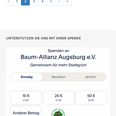
‹
1
2
3
4
5
›
»
UNTERSTÜTZEN SIE UNS MIT IHRER SPENDE