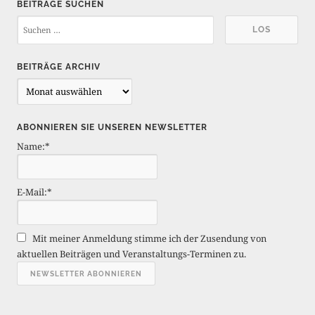
BEITRÄGE SUCHEN
BEITRÄGE ARCHIV
B
e
i
ABONNIEREN SIE UNSEREN NEWSLETTER
t
Name:*
r
ä
g
E-Mail:*
e
A
r
Mit meiner Anmeldung stimme ich der Zusendung von
c
aktuellen Beiträgen und Veranstaltungs-Terminen zu.
h
i
v