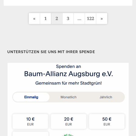
«
1
2
3
…
122
»
S
e
i
t
UNTERSTÜTZEN SIE UNS MIT IHRER SPENDE
e
n
n
u
m
m
e