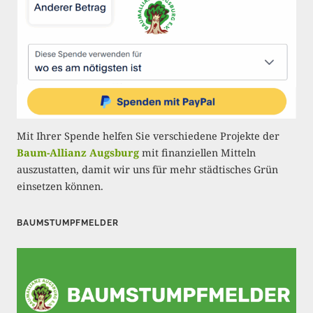
r
i
e
r
u
n
Mit Ihrer Spende helfen Sie verschiedene Projekte der
g
Baum-Allianz Augsburg
mit finanziellen Mitteln
auszustatten, damit wir uns für mehr städtisches Grün
d
einsetzen können.
e
r
BAUMSTUMPFMELDER
B
e
i