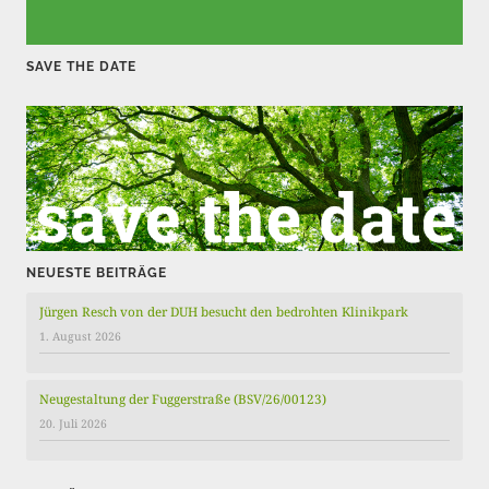
t
r
SAVE THE DATE
ä
g
e
NEUESTE BEITRÄGE
Jürgen Resch von der DUH besucht den bedrohten Klinikpark
1. August 2026
Neugestaltung der Fuggerstraße (BSV/26/00123)
20. Juli 2026