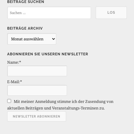
BEITRÄGE SUCHEN
BEITRÄGE ARCHIV
B
e
i
ABONNIEREN SIE UNSEREN NEWSLETTER
t
Name:*
r
ä
g
E-Mail:*
e
A
r
Mit meiner Anmeldung stimme ich der Zusendung von
c
aktuellen Beiträgen und Veranstaltungs-Terminen zu.
h
i
v