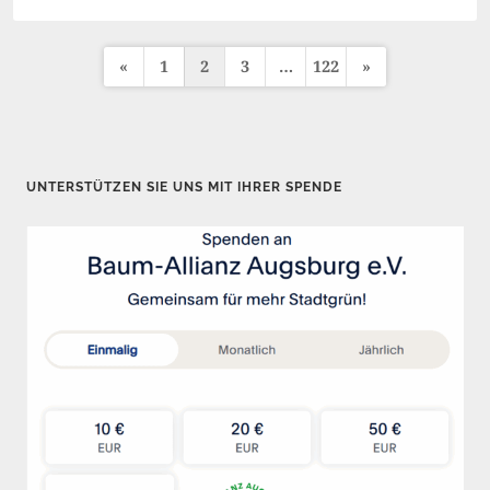
«
1
2
3
…
122
»
S
e
i
t
UNTERSTÜTZEN SIE UNS MIT IHRER SPENDE
e
n
n
u
m
m
e