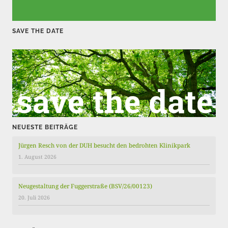
t
r
SAVE THE DATE
ä
g
e
NEUESTE BEITRÄGE
Jürgen Resch von der DUH besucht den bedrohten Klinikpark
1. August 2026
Neugestaltung der Fuggerstraße (BSV/26/00123)
20. Juli 2026