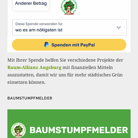
r
i
e
r
u
n
Mit Ihrer Spende helfen Sie verschiedene Projekte der
g
Baum-Allianz Augsburg
mit finanziellen Mitteln
auszustatten, damit wir uns für mehr städtisches Grün
d
einsetzen können.
e
r
BAUMSTUMPFMELDER
B
e
i