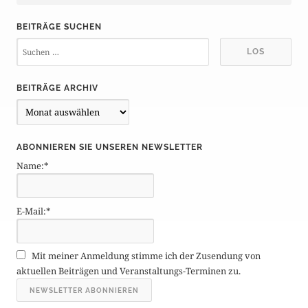
BEITRÄGE SUCHEN
BEITRÄGE ARCHIV
B
e
i
ABONNIEREN SIE UNSEREN NEWSLETTER
t
Name:*
r
ä
g
E-Mail:*
e
A
r
Mit meiner Anmeldung stimme ich der Zusendung von
c
aktuellen Beiträgen und Veranstaltungs-Terminen zu.
h
i
v