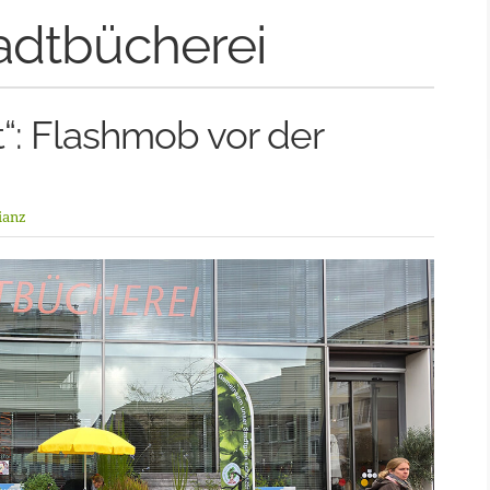
adtbücherei
“: Flashmob vor der
ianz