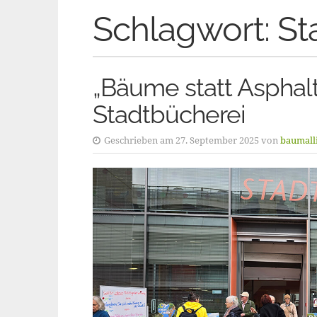
Schlagwort:
St
„Bäume statt Asphalt
Stadtbücherei
Geschrieben am 27. September 2025 von
baumall