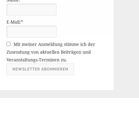
r
ä
g
E-Mail:*
e
A
r
Mit meiner Anmeldung stimme ich der
c
Zusendung von aktuellen Beiträgen und
h
Veranstaltungs-Terminen zu.
i
v