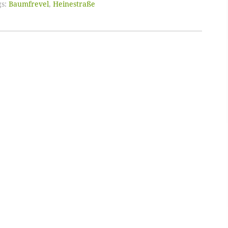
s:
Baumfrevel
,
Heinestraße