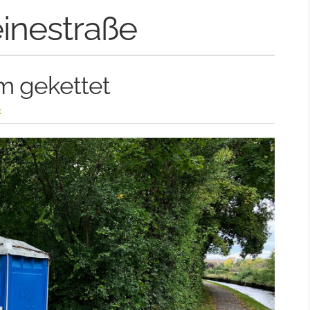
inestraße
um gekettet
z