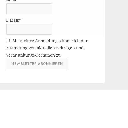
r
ä
g
E-Mail:*
e
A
r
Mit meiner Anmeldung stimme ich der
c
Zusendung von aktuellen Beiträgen und
h
Veranstaltungs-Terminen zu.
i
v