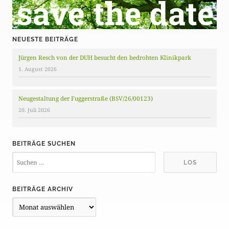
NEUESTE BEITRÄGE
Jürgen Resch von der DUH besucht den bedrohten Klinikpark
1. August 2026
Neugestaltung der Fuggerstraße (BSV/26/00123)
20. Juli 2026
BEITRÄGE SUCHEN
BEITRÄGE ARCHIV
B
e
i