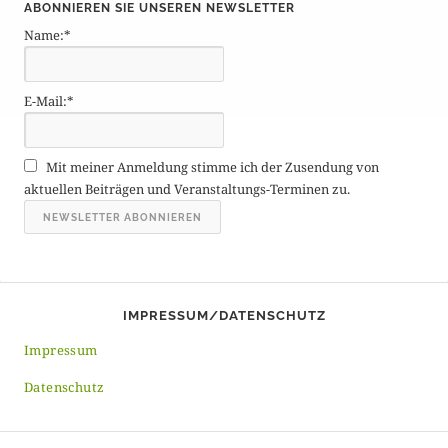
ABONNIEREN SIE UNSEREN NEWSLETTER
t
Name:*
r
ä
g
E-Mail:*
e
A
r
Mit meiner Anmeldung stimme ich der Zusendung von
c
aktuellen Beiträgen und Veranstaltungs-Terminen zu.
h
i
v
IMPRESSUM/DATENSCHUTZ
Impressum
Datenschutz