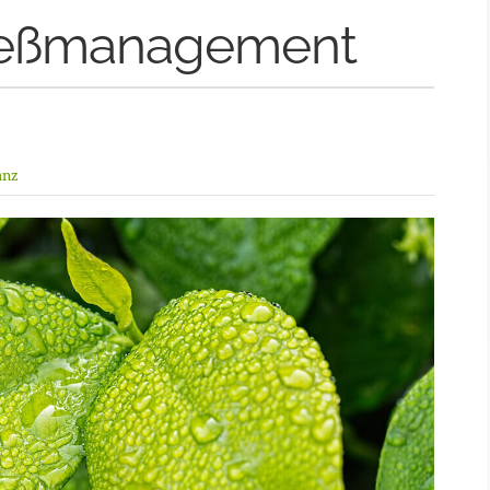
eßmanagement
anz