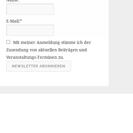
r
ä
g
E-Mail:*
e
A
r
Mit meiner Anmeldung stimme ich der
c
Zusendung von aktuellen Beiträgen und
h
Veranstaltungs-Terminen zu.
i
v