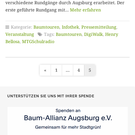
verschiedene Rundgänge durch Augsburg erarbeitet. Der
erste geführte Rundgang mit…
Mehr erfahren
Kategorie:
Baumtouren
,
Infothek
,
Pressemitteilung
,
Veranstaltung
Tags:
Baumtouren
,
DigiWalk
,
Henry
Bellosa
,
MTGSchulradio
«
1
…
4
5
S
e
i
UNTERSTÜTZEN SIE UNS MIT IHRER SPENDE
t
e
n