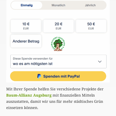
n
u
m
m
e
r
i
e
r
u
Mit Ihrer Spende helfen Sie verschiedene Projekte der
n
Baum-Allianz Augsburg
mit finanziellen Mitteln
g
auszustatten, damit wir uns für mehr städtisches Grün
einsetzen können.
d