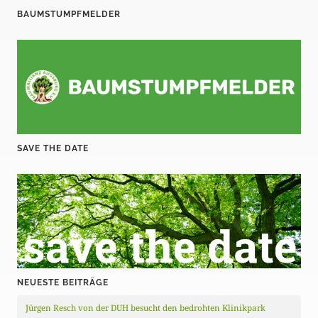
e
BAUMSTUMPFMELDER
r
B
e
i
t
SAVE THE DATE
r
ä
g
e
NEUESTE BEITRÄGE
Jürgen Resch von der DUH besucht den bedrohten Klinikpark