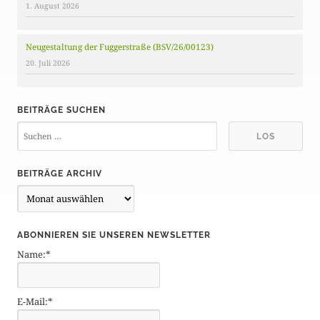
1. August 2026
Neugestaltung der Fuggerstraße (BSV/26/00123)
20. Juli 2026
BEITRÄGE SUCHEN
BEITRÄGE ARCHIV
B
e
i
ABONNIEREN SIE UNSEREN NEWSLETTER
t
Name:*
r
ä
g
E-Mail:*
e
A