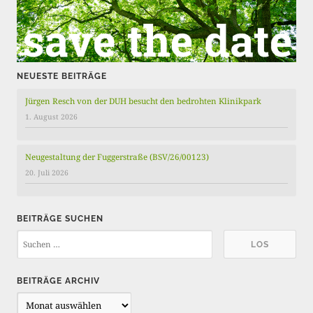
e
NEUESTE BEITRÄGE
Jürgen Resch von der DUH besucht den bedrohten Klinikpark
1. August 2026
Neugestaltung der Fuggerstraße (BSV/26/00123)
20. Juli 2026
BEITRÄGE SUCHEN
BEITRÄGE ARCHIV
B