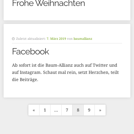
Frohe Weihnachten
Zuletzt aktualisiert:
7. März 2019
von
baumallianz
Facebook
Ab sofort ist die Baum-Allianz auch auf Twitter und
auf Instagram. Schaut mal rein, setzt Herzchen, teilt
die Beiträge.
«
1
…
7
8
9
»
S
e
i