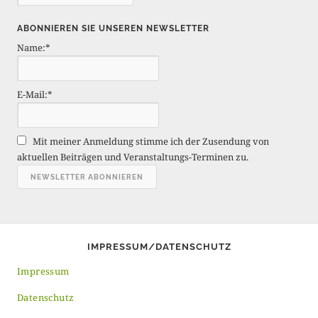
e
i
ABONNIEREN SIE UNSEREN NEWSLETTER
t
Name:*
r
ä
g
E-Mail:*
e
A
r
Mit meiner Anmeldung stimme ich der Zusendung von
c
aktuellen Beiträgen und Veranstaltungs-Terminen zu.
h
i
v
IMPRESSUM/DATENSCHUTZ
Impressum
Datenschutz