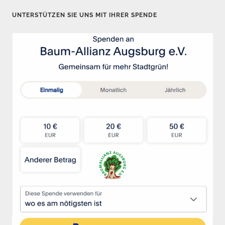
t
UNTERSTÜTZEN SIE UNS MIT IHRER SPENDE
e
n
n
u
m
m
e
r
i
e
r