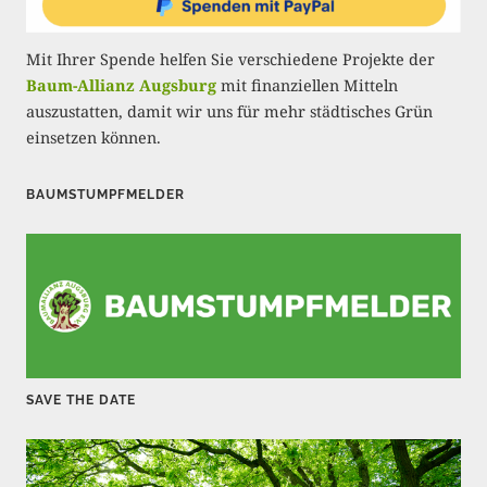
u
n
Mit Ihrer Spende helfen Sie verschiedene Projekte der
g
Baum-Allianz Augsburg
mit finanziellen Mitteln
auszustatten, damit wir uns für mehr städtisches Grün
d
einsetzen können.
e
r
BAUMSTUMPFMELDER
B
e
i
t
r
SAVE THE DATE
ä
g