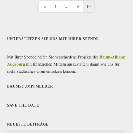
«
1
…
9
10
S
e
i
t
UNTERSTÜTZEN SIE UNS MIT IHRER SPENDE
e
Baum-Allianz
Mit Ihrer Spende helfen Sie verschiedene Projekte der
n
Augsburg
mit finanziellen Mitteln auszustatten, damit wir uns für
n
mehr städtisches Grün einsetzen können.
u
BAUMSTUMPFMELDER
m
m
SAVE THE DATE
e
r
NEUESTE BEITRÄGE