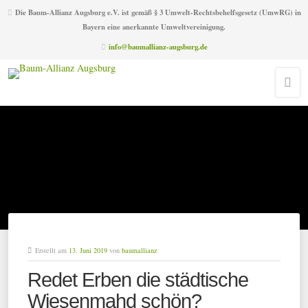
Die Baum-Allianz Augsburg e.V. ist gemäß § 3 Umwelt-Rechtsbehelfsgesetz (UmwRG) in
Bayern eine anerkannte Umweltvereinigung.
info@baumallianz-augsburg.de
Erstellt am
13. Juni 2019
von
baumallianz
Redet Erben die städtische
Wiesenmahd schön?