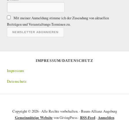
r
A
ä
r
Mit meiner Anmeldung stimme ich der Zusendung von aktuellen
c
g
Beiträgen und Veranstaltungs-Terminen zu.
h
i
e
v
IMPRESSUM/DATENSCHUTZ
Impressum
Datenschutz
Copyright © 2026 · Alle Rechte vorbehalten. · Baum-Allianz Augsburg
Gemeinnützige Website
von GivingPress ·
RSS-Feed
·
Anmelden