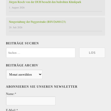
i
Jürgen Resch von der DUH besucht den bedrohten Klinikpark
e
1. August 2026
r
Neugestaltung der Fuggerstraße (BSV/26/00123)
u
20. Juli 2026
n
g
BEITRÄGE SUCHEN
d
e
BEITRÄGE ARCHIV
r
B
B
e
i
e
ABONNIEREN SIE UNSEREN NEWSLETTER
t
Name:*
r
i
ä
t
g
E-Mail:*
e