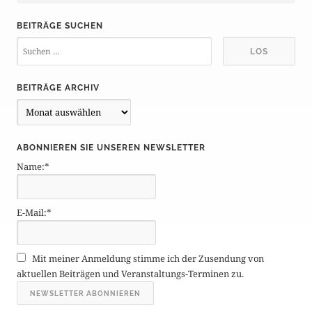
BEITRÄGE SUCHEN
BEITRÄGE ARCHIV
B
e
i
ABONNIEREN SIE UNSEREN NEWSLETTER
t
Name:*
r
ä
g
E-Mail:*
e
A
r
Mit meiner Anmeldung stimme ich der Zusendung von
c
aktuellen Beiträgen und Veranstaltungs-Terminen zu.
h
i
v