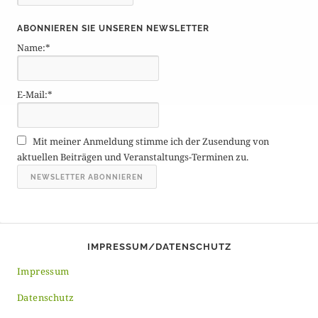
e
i
ABONNIEREN SIE UNSEREN NEWSLETTER
t
Name:*
r
ä
g
E-Mail:*
e
A
r
Mit meiner Anmeldung stimme ich der Zusendung von
c
aktuellen Beiträgen und Veranstaltungs-Terminen zu.
h
i
v
IMPRESSUM/DATENSCHUTZ
Impressum
Datenschutz