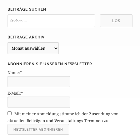
BEITRÄGE SUCHEN
BEITRÄGE ARCHIV
B
e
i
ABONNIEREN SIE UNSEREN NEWSLETTER
t
Name:*
r
ä
g
E-Mail:*
e
A
r
Mit meiner Anmeldung stimme ich der Zusendung von
c
aktuellen Beiträgen und Veranstaltungs-Terminen zu.
h
i
v