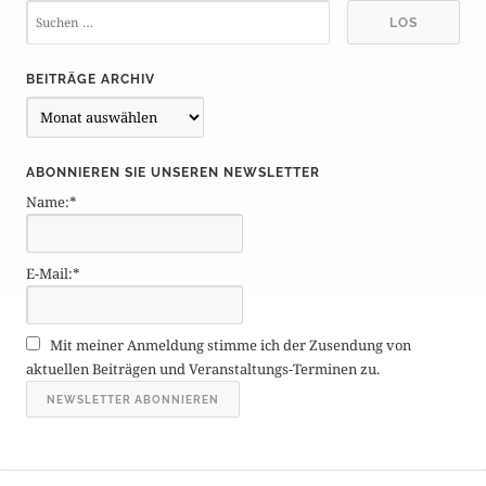
BEITRÄGE ARCHIV
B
e
i
ABONNIEREN SIE UNSEREN NEWSLETTER
t
Name:*
r
ä
g
E-Mail:*
e
A
r
Mit meiner Anmeldung stimme ich der Zusendung von
c
aktuellen Beiträgen und Veranstaltungs-Terminen zu.
h
i
v