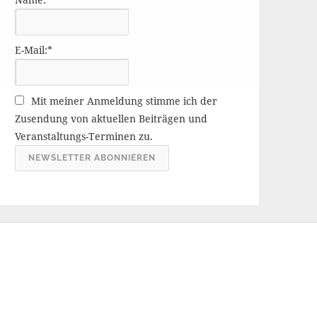
r
ä
g
E-Mail:*
e
A
r
Mit meiner Anmeldung stimme ich der
c
Zusendung von aktuellen Beiträgen und
h
Veranstaltungs-Terminen zu.
i
v