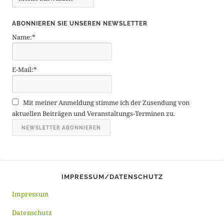
e
i
ABONNIEREN SIE UNSEREN NEWSLETTER
t
Name:*
r
ä
g
E-Mail:*
e
A
r
Mit meiner Anmeldung stimme ich der Zusendung von
c
aktuellen Beiträgen und Veranstaltungs-Terminen zu.
h
i
v
IMPRESSUM/DATENSCHUTZ
Impressum
Datenschutz