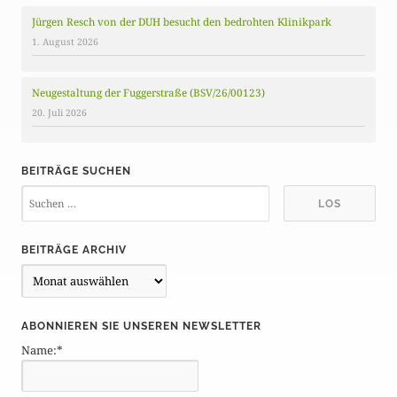
Jürgen Resch von der DUH besucht den bedrohten Klinikpark
1. August 2026
Neugestaltung der Fuggerstraße (BSV/26/00123)
20. Juli 2026
BEITRÄGE SUCHEN
BEITRÄGE ARCHIV
B
e
i
ABONNIEREN SIE UNSEREN NEWSLETTER
t
Name:*
r
ä
g