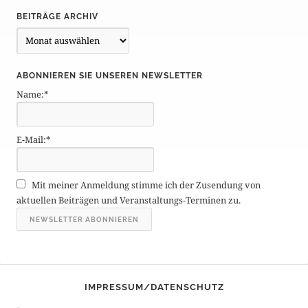
BEITRÄGE ARCHIV
B
e
i
ABONNIEREN SIE UNSEREN NEWSLETTER
t
Name:*
r
ä
g
E-Mail:*
e
A
r
Mit meiner Anmeldung stimme ich der Zusendung von
c
aktuellen Beiträgen und Veranstaltungs-Terminen zu.
h
i
v
IMPRESSUM/DATENSCHUTZ