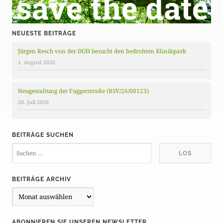
NEUESTE BEITRÄGE
Jürgen Resch von der DUH besucht den bedrohten Klinikpark
1. August 2026
Neugestaltung der Fuggerstraße (BSV/26/00123)
20. Juli 2026
BEITRÄGE SUCHEN
BEITRÄGE ARCHIV
B
e
i
ABONNIEREN SIE UNSEREN NEWSLETTER