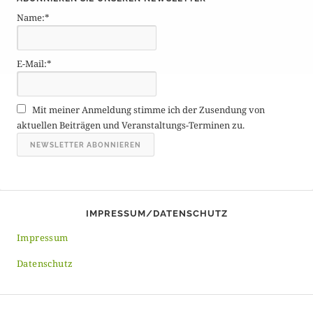
t
Name:*
r
ä
g
E-Mail:*
e
A
r
Mit meiner Anmeldung stimme ich der Zusendung von
c
aktuellen Beiträgen und Veranstaltungs-Terminen zu.
h
i
v
IMPRESSUM/DATENSCHUTZ
Impressum
Datenschutz