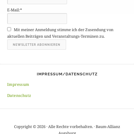
g
E-Mail:*
e
A
r
Mit meiner Anmeldung stimme ich der Zusendung von
c
aktuellen Beiträgen und Veranstaltungs-Terminen zu.
h
i
v
IMPRESSUM/DATENSCHUTZ
Impressum
Datenschutz
Copyright © 2026 · Alle Rechte vorbehalten. · Baum-Allianz
Augsburg