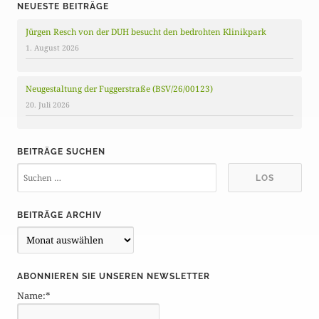
NEUESTE BEITRÄGE
Jürgen Resch von der DUH besucht den bedrohten Klinikpark
1. August 2026
Neugestaltung der Fuggerstraße (BSV/26/00123)
20. Juli 2026
BEITRÄGE SUCHEN
BEITRÄGE ARCHIV
B
e
i
ABONNIEREN SIE UNSEREN NEWSLETTER
t
Name:*
r
ä