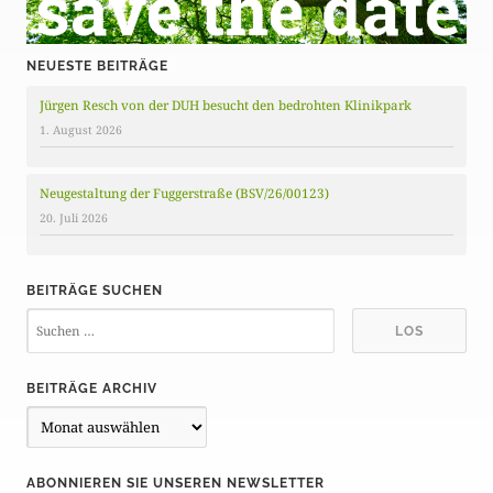
NEUESTE BEITRÄGE
Jürgen Resch von der DUH besucht den bedrohten Klinikpark
1. August 2026
Neugestaltung der Fuggerstraße (BSV/26/00123)
20. Juli 2026
BEITRÄGE SUCHEN
BEITRÄGE ARCHIV
B
e
i
ABONNIEREN SIE UNSEREN NEWSLETTER
t