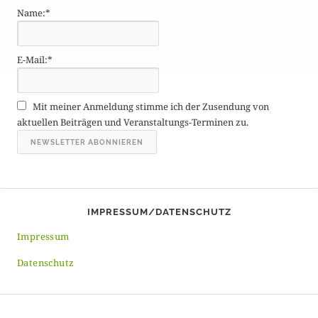
Name:*
r
ä
g
E-Mail:*
e
A
r
Mit meiner Anmeldung stimme ich der Zusendung von
c
aktuellen Beiträgen und Veranstaltungs-Terminen zu.
h
i
v
IMPRESSUM/DATENSCHUTZ
Impressum
Datenschutz