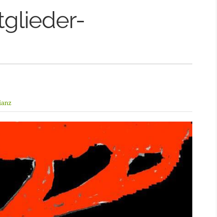
tglieder-
ianz