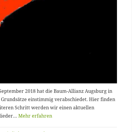
September 2018 hat die Baum-Allianz Augsburg in
 Grundsätze einstimmig verabschiedet. Hier finden
iteren Schritt werden wir einen aktuellen
glieder…
Mehr erfahren