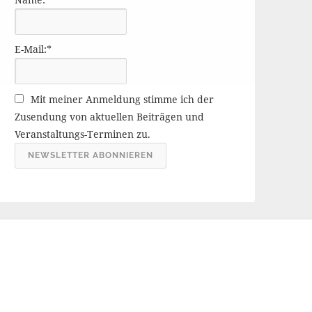
r
ä
g
E-Mail:*
e
A
r
Mit meiner Anmeldung stimme ich der
c
Zusendung von aktuellen Beiträgen und
h
Veranstaltungs-Terminen zu.
i
v