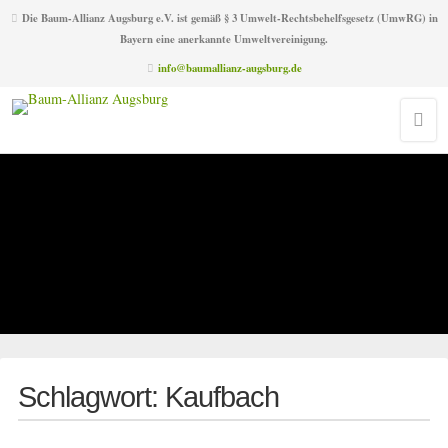
Die Baum-Allianz Augsburg e.V. ist gemäß § 3 Umwelt-Rechtsbehelfsgesetz (UmwRG) in
Bayern eine anerkannte Umweltvereinigung.
info@baumallianz-augsburg.de
Schlagwort:
Kaufbach