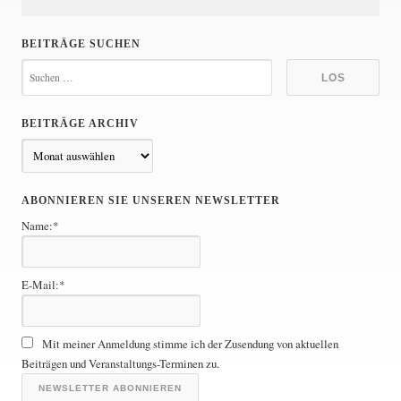
u
n
BEITRÄGE SUCHEN
g
d
e
BEITRÄGE ARCHIV
B
r
e
B
i
ABONNIEREN SIE UNSEREN NEWSLETTER
t
e
Name:*
r
ä
i
g
t
E-Mail:*
e
A
r
r
Mit meiner Anmeldung stimme ich der Zusendung von aktuellen
ä
c
Beiträgen und Veranstaltungs-Terminen zu.
h
g
i