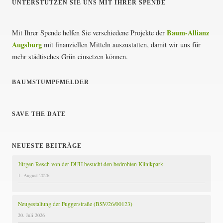
UNTERSTÜTZEN SIE UNS MIT IHRER SPENDE
t
e
Baum-Allianz
Mit Ihrer Spende helfen Sie verschiedene Projekte der
Augsburg
mit finanziellen Mitteln auszustatten, damit wir uns für
n
mehr städtisches Grün einsetzen können.
n
u
BAUMSTUMPFMELDER
m
SAVE THE DATE
m
e
NEUESTE BEITRÄGE
r
Jürgen Resch von der DUH besucht den bedrohten Klinikpark
i
1. August 2026
e
Neugestaltung der Fuggerstraße (BSV/26/00123)
r
20. Juli 2026