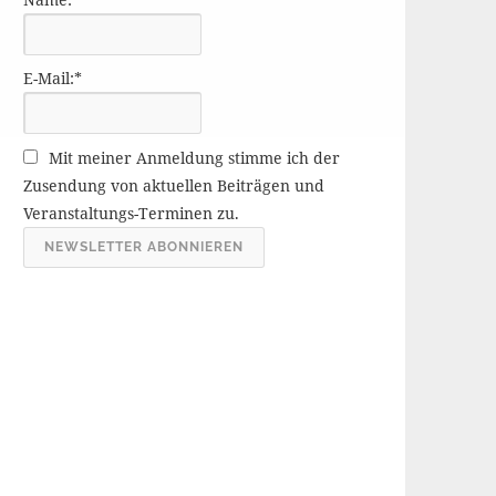
r
ä
g
E-Mail:*
e
A
r
Mit meiner Anmeldung stimme ich der
c
Zusendung von aktuellen Beiträgen und
h
Veranstaltungs-Terminen zu.
i
v