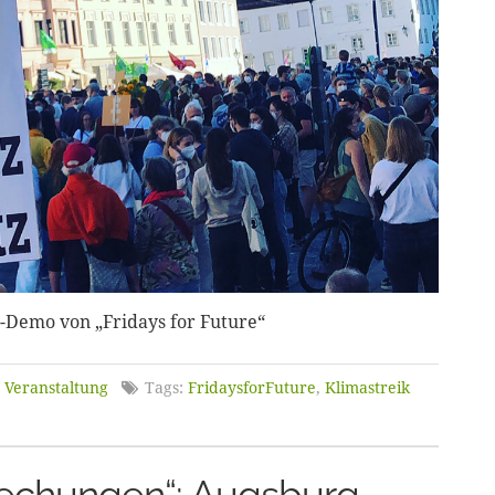
a-Demo von „Fridays for Future“
,
Veranstaltung
Tags:
FridaysforFuture
,
Klimastreik
rechungen“: Augsburg