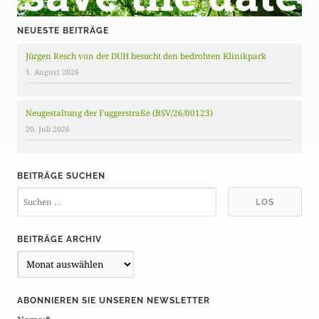
NEUESTE BEITRÄGE
Jürgen Resch von der DUH besucht den bedrohten Klinikpark
1. August 2026
Neugestaltung der Fuggerstraße (BSV/26/00123)
20. Juli 2026
BEITRÄGE SUCHEN
BEITRÄGE ARCHIV
B
e
i
ABONNIEREN SIE UNSEREN NEWSLETTER
t