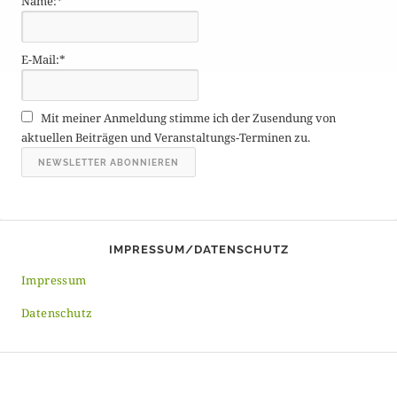
Name:*
r
ä
g
E-Mail:*
e
A
r
Mit meiner Anmeldung stimme ich der Zusendung von
c
aktuellen Beiträgen und Veranstaltungs-Terminen zu.
h
i
v
IMPRESSUM/DATENSCHUTZ
Impressum
Datenschutz