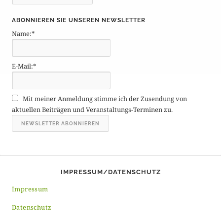
e
i
ABONNIEREN SIE UNSEREN NEWSLETTER
t
Name:*
r
ä
g
E-Mail:*
e
A
r
Mit meiner Anmeldung stimme ich der Zusendung von
c
aktuellen Beiträgen und Veranstaltungs-Terminen zu.
h
i
v
IMPRESSUM/DATENSCHUTZ
Impressum
Datenschutz