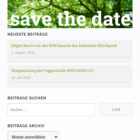
g
e
NEUESTE BEITRÄGE
Jürgen Resch von der DUH besucht den bedrohten Klinikpark
1. August 2026
Neugestaltung der Fuggerstraße (BSV/26/00123)
20. Juli 2026
BEITRÄGE SUCHEN
BEITRÄGE ARCHIV
B