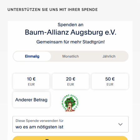
i
UNTERSTÜTZEN SIE UNS MIT IHRER SPENDE
t
e
n
n
u
m
m
e
r
i
e
r