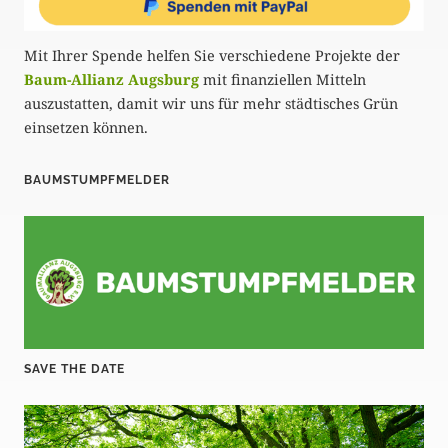
u
Mit Ihrer Spende helfen Sie verschiedene Projekte der
n
Baum-Allianz Augsburg
mit finanziellen Mitteln
g
auszustatten, damit wir uns für mehr städtisches Grün
einsetzen können.
d
e
BAUMSTUMPFMELDER
r
B
e
i
t
SAVE THE DATE
r
ä