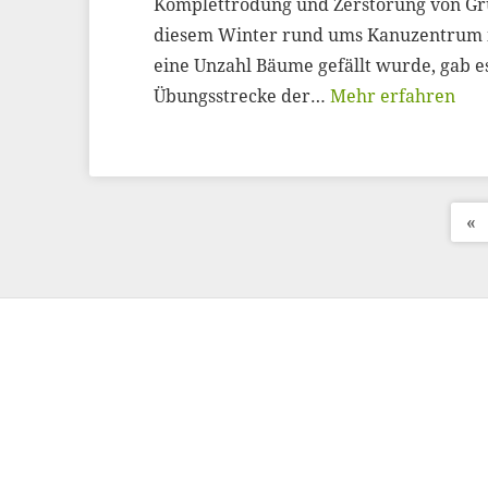
Komplettrodung und Zerstörung von Gr
diesem Winter rund ums Kanuzentrum i
eine Unzahl Bäume gefällt wurde, gab e
Übungsstrecke der…
Mehr erfahren
«
S
e
i
t
e