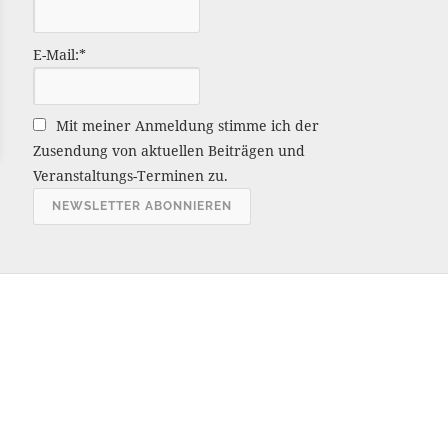
ä
g
E-Mail:*
e
A
r
Mit meiner Anmeldung stimme ich der
c
Zusendung von aktuellen Beiträgen und
h
Veranstaltungs-Terminen zu.
i
v