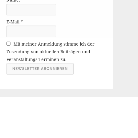
r
ä
g
E-Mail:*
e
A
r
Mit meiner Anmeldung stimme ich der
c
Zusendung von aktuellen Beiträgen und
h
Veranstaltungs-Terminen zu.
i
v