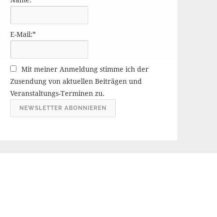
r
ä
g
E-Mail:*
e
A
r
Mit meiner Anmeldung stimme ich der
c
Zusendung von aktuellen Beiträgen und
h
Veranstaltungs-Terminen zu.
i
v