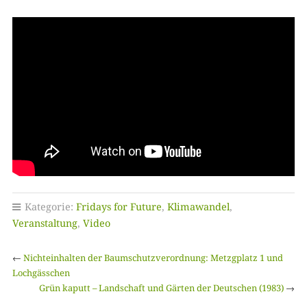
Kategorie:
Fridays for Future
,
Klimawandel
,
Veranstaltung
,
Video
←
Nichteinhalten der Baumschutzverordnung: Metzgplatz 1 und
Lochgässchen
Grün kaputt – Landschaft und Gärten der Deutschen (1983)
→