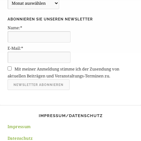
B
e
i
ABONNIEREN SIE UNSEREN NEWSLETTER
t
Name:*
r
ä
g
E-Mail:*
e
A
r
Mit meiner Anmeldung stimme ich der Zusendung von
c
aktuellen Beiträgen und Veranstaltungs-Terminen zu.
h
i
v
IMPRESSUM/DATENSCHUTZ
Impressum
Datenschutz