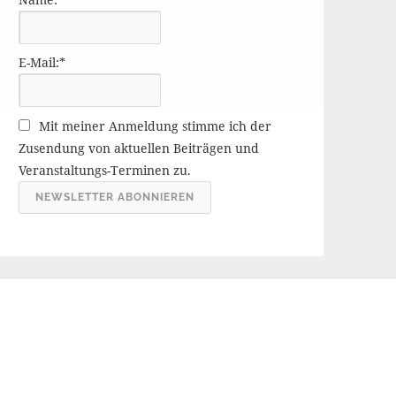
r
ä
g
E-Mail:*
e
A
r
Mit meiner Anmeldung stimme ich der
c
Zusendung von aktuellen Beiträgen und
h
Veranstaltungs-Terminen zu.
i
v