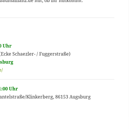
o@baumallianz.de mit, ob ihr mitkommt.
00 Uhr
(Ecke Schaezler- / Fuggerstraße)
gsburg
e/
1:00 Uhr
telstraße/Klinkerberg, 86153 Augsburg