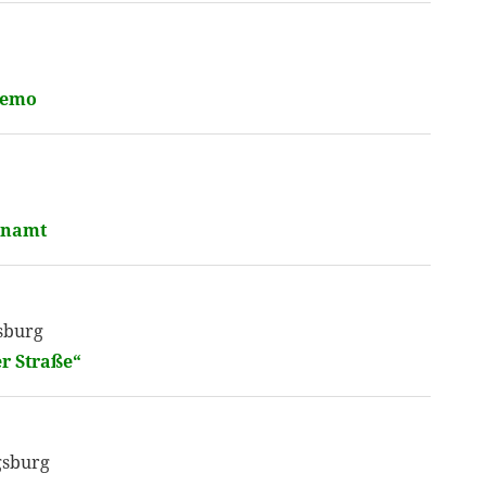
Demo
ünamt
sburg
r Straße“
gsburg