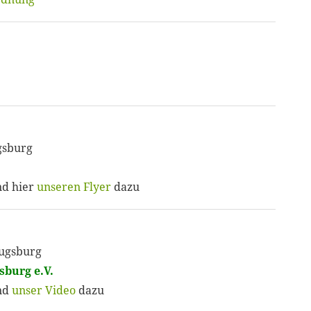
gsburg
d hier
unseren Flyer
dazu
Augsburg
burg e.V.
nd
unser Video
dazu