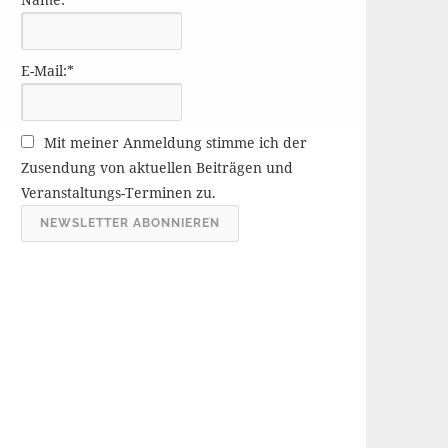
r
ä
g
E-Mail:*
e
A
r
Mit meiner Anmeldung stimme ich der
c
Zusendung von aktuellen Beiträgen und
h
Veranstaltungs-Terminen zu.
i
v