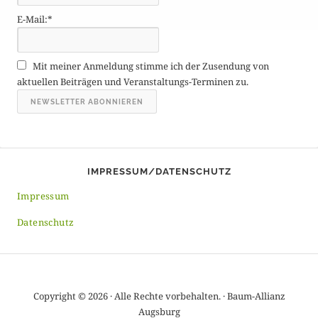
g
E-Mail:*
e
A
r
Mit meiner Anmeldung stimme ich der Zusendung von
c
aktuellen Beiträgen und Veranstaltungs-Terminen zu.
h
i
v
IMPRESSUM/DATENSCHUTZ
Impressum
Datenschutz
Copyright © 2026 · Alle Rechte vorbehalten. · Baum-Allianz
Augsburg