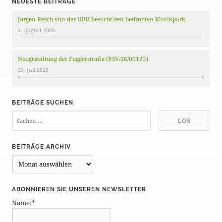
NEUESTE BEITRÄGE
Jürgen Resch von der DUH besucht den bedrohten Klinikpark
1. August 2026
Neugestaltung der Fuggerstraße (BSV/26/00123)
20. Juli 2026
BEITRÄGE SUCHEN
BEITRÄGE ARCHIV
B
e
i
ABONNIEREN SIE UNSEREN NEWSLETTER
t
Name:*
r
ä