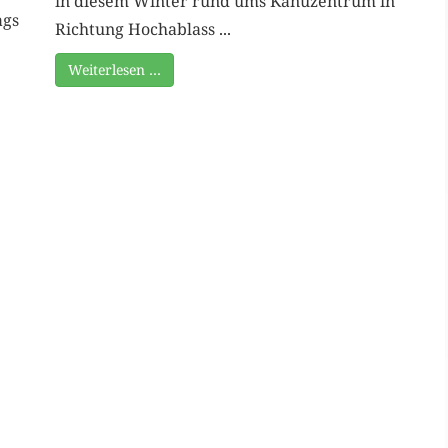
in diesem Winter rund ums Kanuzentrum in
ags
Richtung Hochablass ...
Weiterlesen …