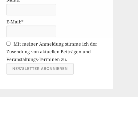
r
ä
g
E-Mail:*
e
A
r
Mit meiner Anmeldung stimme ich der
c
Zusendung von aktuellen Beiträgen und
h
Veranstaltungs-Terminen zu.
i
v