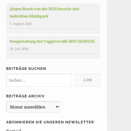
Jürgen Resch von der DUH besucht den
bedrohten Klinikpark
1. August 2026
Neugestaltung der Fuggerstraße (BSV/26/00123)
20. Juli 2026
BEITRÄGE SUCHEN
BEITRÄGE ARCHIV
B
e
i
ABONNIEREN SIE UNSEREN NEWSLETTER
t
Name:*