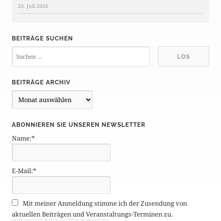
20. Juli 2026
BEITRÄGE SUCHEN
BEITRÄGE ARCHIV
B
e
i
ABONNIEREN SIE UNSEREN NEWSLETTER
t
Name:*
r
ä
g
E-Mail:*
e
A
r
Mit meiner Anmeldung stimme ich der Zusendung von
c
aktuellen Beiträgen und Veranstaltungs-Terminen zu.
h