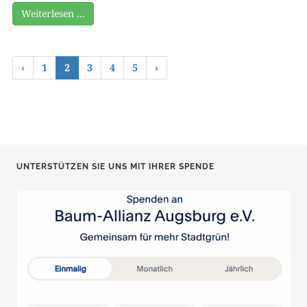
Weiterlesen …
‹
1
2
3
4
5
›
UNTERSTÜTZEN SIE UNS MIT IHRER SPENDE