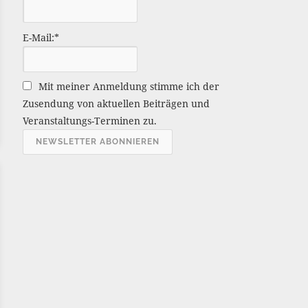
ä
g
E-Mail:*
e
A
r
Mit meiner Anmeldung stimme ich der
c
Zusendung von aktuellen Beiträgen und
h
Veranstaltungs-Terminen zu.
i
v