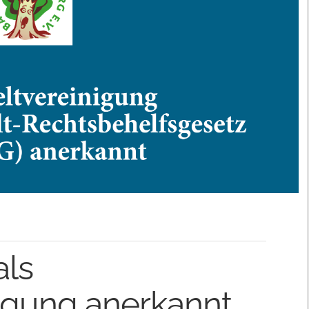
als
igung anerkannt