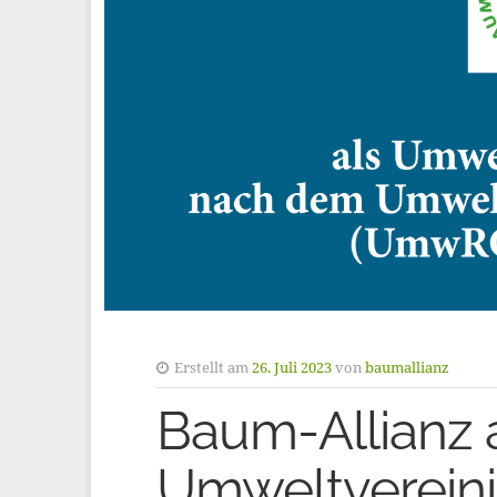
Erstellt am
26. Juli 2023
von
baumallianz
Baum-Allianz 
Umweltverein