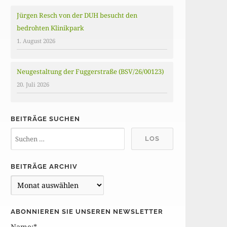
Jürgen Resch von der DUH besucht den
bedrohten Klinikpark
1. August 2026
Neugestaltung der Fuggerstraße (BSV/26/00123)
20. Juli 2026
BEITRÄGE SUCHEN
BEITRÄGE ARCHIV
B
e
i
ABONNIEREN SIE UNSEREN NEWSLETTER
t
Name:*