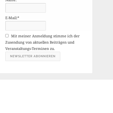
r
ä
g
E-Mail:*
e
A
r
Mit meiner Anmeldung stimme ich der
c
Zusendung von aktuellen Beiträgen und
h
Veranstaltungs-Terminen zu.
i
v