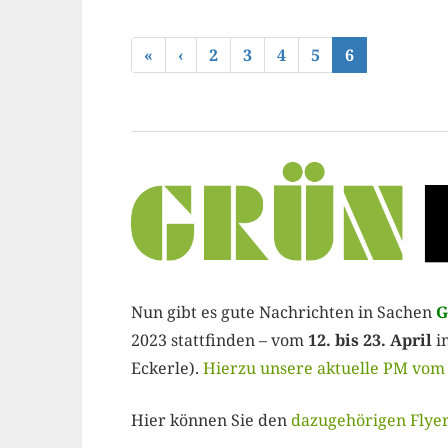
«
‹
2
3
4
5
6
Nun gibt es gute Nachrichten in Sachen
G
2023 stattfinden – vom
12. bis 23. April
i
Eckerle).
Hierzu unsere aktuelle PM vom 
Hier können Sie den
dazugehörigen Flye