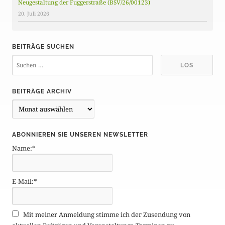
Neugestaltung der Fuggerstraße (BSV/26/00123)
20. Juli 2026
BEITRÄGE SUCHEN
BEITRÄGE ARCHIV
B
e
i
ABONNIEREN SIE UNSEREN NEWSLETTER
t
Name:*
r
ä
g
E-Mail:*
e
A
r
Mit meiner Anmeldung stimme ich der Zusendung von
c