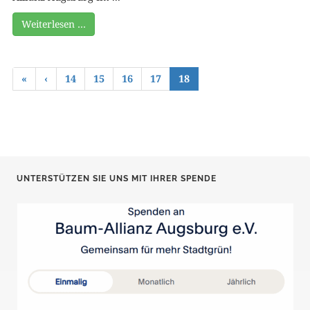
Weiterlesen …
«
‹
14
15
16
17
18
UNTERSTÜTZEN SIE UNS MIT IHRER SPENDE