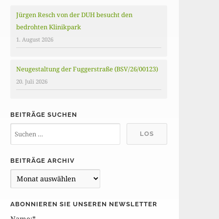
Jürgen Resch von der DUH besucht den
bedrohten Klinikpark
1. August 2026
Neugestaltung der Fuggerstraße (BSV/26/00123)
20. Juli 2026
BEITRÄGE SUCHEN
BEITRÄGE ARCHIV
B
e
i
ABONNIEREN SIE UNSEREN NEWSLETTER
t
Name:*