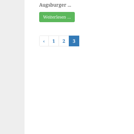
Augsburger ...
Weiterlesen …
‹
1
2
3