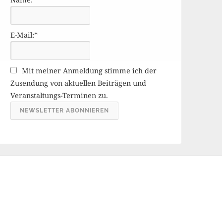
r
ä
g
E-Mail:*
e
A
r
Mit meiner Anmeldung stimme ich der
c
Zusendung von aktuellen Beiträgen und
h
Veranstaltungs-Terminen zu.
i
v