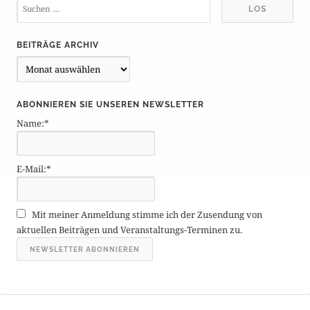
BEITRÄGE ARCHIV
B
e
i
ABONNIEREN SIE UNSEREN NEWSLETTER
t
Name:*
r
ä
g
E-Mail:*
e
A
r
Mit meiner Anmeldung stimme ich der Zusendung von
c
aktuellen Beiträgen und Veranstaltungs-Terminen zu.
h
i
v