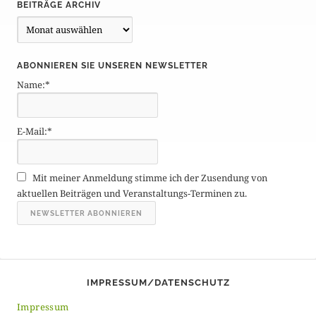
BEITRÄGE ARCHIV
B
e
i
ABONNIEREN SIE UNSEREN NEWSLETTER
t
Name:*
r
ä
g
E-Mail:*
e
A
r
Mit meiner Anmeldung stimme ich der Zusendung von
c
aktuellen Beiträgen und Veranstaltungs-Terminen zu.
h
i
v
IMPRESSUM/DATENSCHUTZ
Impressum