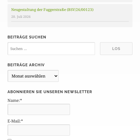
Neugestaltung der Fuggerstraße (BSV/26/00123)
20. Juli 2026
BEITRÄGE SUCHEN
BEITRÄGE ARCHIV
B
e
i
ABONNIEREN SIE UNSEREN NEWSLETTER
t
Name:*
r
ä
g
E-Mail:*
e
A
r