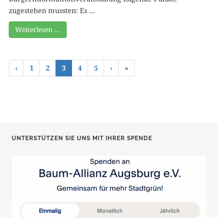
zugestehen mussten: Es ...
Weiterlesen …
‹
1
2
3
4
5
›
»
UNTERSTÜTZEN SIE UNS MIT IHRER SPENDE