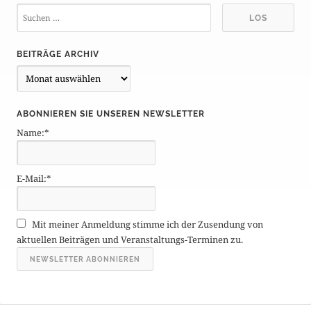
BEITRÄGE ARCHIV
B
e
i
ABONNIEREN SIE UNSEREN NEWSLETTER
t
Name:*
r
ä
g
E-Mail:*
e
A
r
Mit meiner Anmeldung stimme ich der Zusendung von
c
aktuellen Beiträgen und Veranstaltungs-Terminen zu.
h
i
v