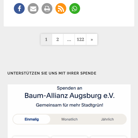
1
2
…
122
»
S
e
i
t
UNTERSTÜTZEN SIE UNS MIT IHRER SPENDE
e
n
n
u
m