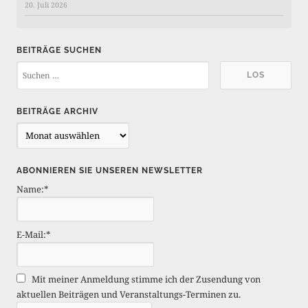
20. Juli 2026
BEITRÄGE SUCHEN
BEITRÄGE ARCHIV
B
e
i
ABONNIEREN SIE UNSEREN NEWSLETTER
t
Name:*
r
ä
g
E-Mail:*
e
A
r
Mit meiner Anmeldung stimme ich der Zusendung von
c
aktuellen Beiträgen und Veranstaltungs-Terminen zu.
h