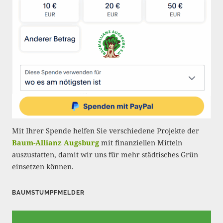
m
e
r
i
e
r
u
n
Mit Ihrer Spende helfen Sie verschiedene Projekte der
g
Baum-Allianz Augsburg
mit finanziellen Mitteln
auszustatten, damit wir uns für mehr städtisches Grün
d
einsetzen können.
e
r
BAUMSTUMPFMELDER
B