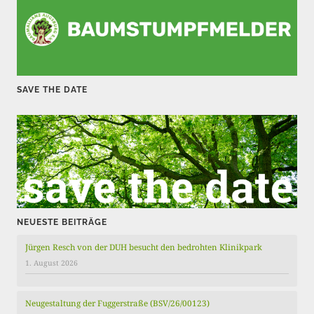
e
i
t
r
SAVE THE DATE
ä
g
e
NEUESTE BEITRÄGE
Jürgen Resch von der DUH besucht den bedrohten Klinikpark
1. August 2026
Neugestaltung der Fuggerstraße (BSV/26/00123)